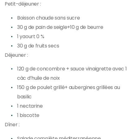
Petit-déjeuner :
Boisson chaude sans sucre
30 g de pain de seigle+10 g de beurre
1 yaourt 0 %
30 g de fruits secs
Déjeuner :
120 g de concombre + sauce vinaigrette avec 1
càc d’huile de noix
150 g de poulet grillé+ aubergines grillées au
basilic
1 nectarine
1 biscotte
Dîner :
Salade complète méditerranéenne