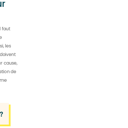
ur
 faut
e
i, les
 doivent
r cause,
ation de
gime