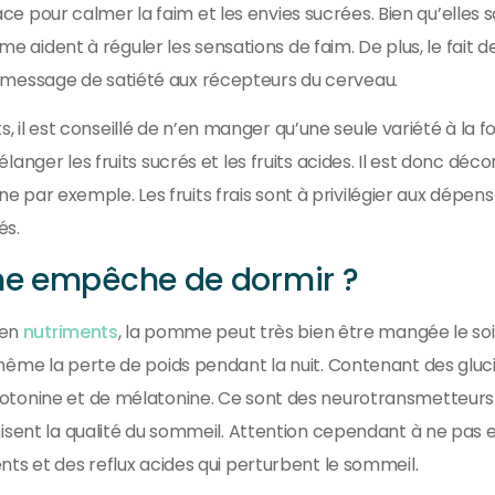
icace pour calmer la faim et les envies sucrées. Bien qu’elles 
mme aident à réguler les sensations de faim. De plus, le fait d
essage de satiété aux récepteurs du cerveau.
ts, il est conseillé de n’en manger qu’une seule variété à la fo
nger les fruits sucrés et les fruits acides. Il est donc déco
r exemple. Les fruits frais sont à privilégier aux dépens 
és.
me empêche de dormir ?
 en
nutriments
, la pomme peut très bien être mangée le soir
ême la perte de poids pendant la nuit. Contenant des gluci
otonine et de mélatonine. Ce sont des neurotransmetteurs 
isent la qualité du sommeil. Attention cependant à ne pas 
ts et des reflux acides qui perturbent le sommeil.