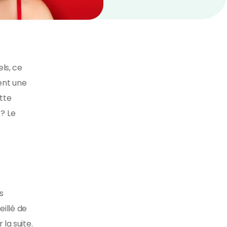
ls, ce
ent une
tte
? Le
s
eillé de
la suite.