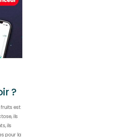
ir ?
ruits est
ose, ils
s, ils
s pour la