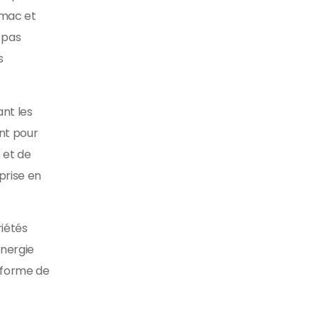
omac et
 pas
s
ant les
ent pour
e et de
prise en
riétés
énergie
s forme de