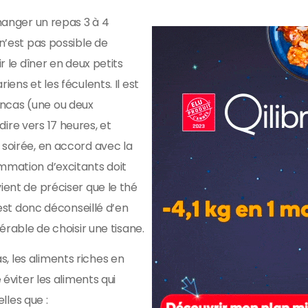
 manger un repas 3 à 4
 n’est pas possible de
ir le dîner en deux petits
iens et les féculents. Il est
ncas (une ou deux
ire vers 17 heures, et
 soirée, en accord avec la
mmation d’excitants doit
ient de préciser que le thé
l est donc déconseillé d’en
férable de choisir une tisane.
, les aliments riches en
 éviter les aliments qui
lles que :