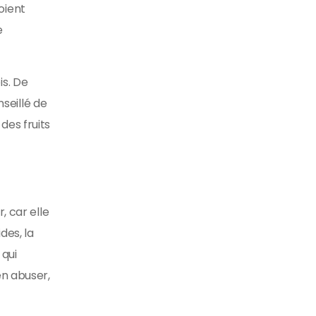
soient
e
is. De
nseillé de
des fruits
, car elle
des, la
qui
en abuser,