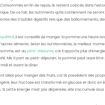
 Consommés en fin de repas, ils restent coincés dans l’est
ique. De ce fait, les nutriments qu’ils contiennent ne seront
ionne des troubles digestifs tels que des ballonnements, de
quilibré
, il est conseillé de manger la pomme une heure av
’autres aliments. Selon les nutritionnistes, le meilleur mom
 pomme, est au
petit-déjeuner
, car il apporte plus d’énergi
fé. Mis à part au petit-déjeuner, la pomme peut aussi être 
idi et avant le dîner.
nt idéal pour manger des fruits, car ils possèdent des prop
 ingéré, leur fructose est transformé en glucose et donc en 
. Si cette énergie n’est pas dépensée, elle s’accumule sou