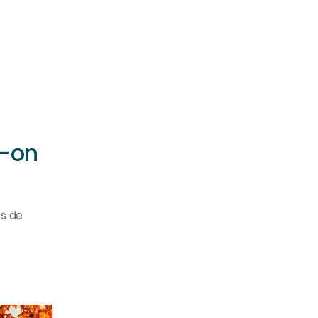
t-on
es de