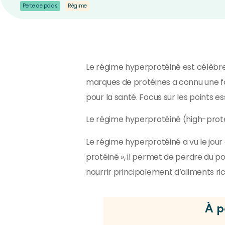
Perte de poids
Régime
Le régime hyperprotéiné est célèbre
marques de protéines a connu une fo
pour la santé. Focus sur les points e
Le régime hyperprotéiné (high-protein
Le régime hyperprotéiné a vu le jou
protéiné », il permet de perdre du po
nourrir principalement d’aliments ri