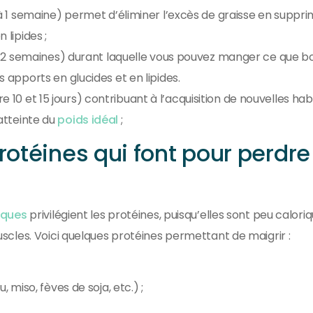
s à 1 semaine) permet d’éliminer l’excès de graisse en suppri
 lipides ;
1 à 2 semaines) durant laquelle vous pouvez manger ce que b
s apports en glucides et en lipides.
e 10 et 15 jours) contribuant à l’acquisition de nouvelles ha
’atteinte du
poids idéal
;
rotéines qui font pour perdre
iques
privilégient les protéines, puisqu’elles sont peu calori
cles. Voici quelques protéines permettant de maigrir :
, miso, fèves de soja, etc.) ;