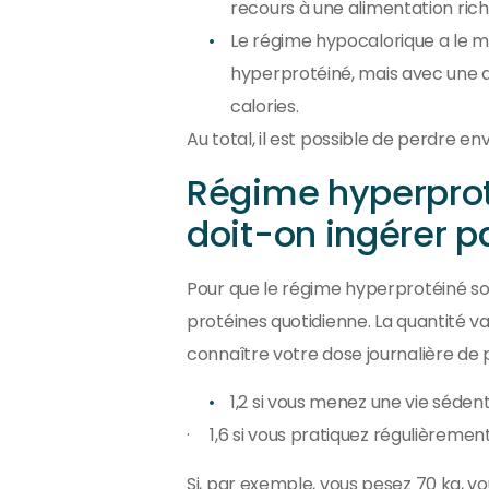
recours à une alimentation rich
Le régime hypocalorique a le 
hyperprotéiné, mais avec une 
calories.
Au total, il est possible de perdre en
Régime hyperprot
doit-on ingérer pa
Pour que le régime hyperprotéiné so
protéines quotidienne. La quantité va
connaître votre dose journalière de pr
1,2 si vous menez une vie sédent
· 1,6 si vous pratiquez régulièremen
Si, par exemple, vous pesez 70 kg, vo