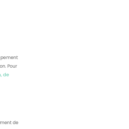
loppement
on. Pour
n, de
lement de