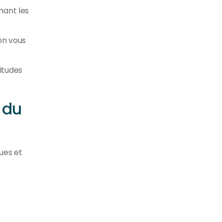
mant les
on vous
bitudes
 du
ques et