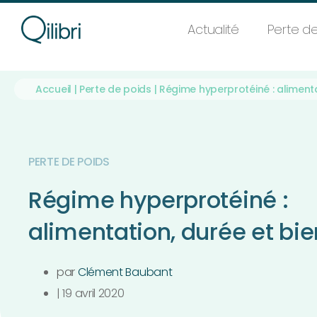
Actualité
Perte de
Accueil
|
Perte de poids
|
Régime hyperprotéiné : alimenta
PERTE DE POIDS
Régime hyperprotéiné :
alimentation, durée et bie
par
Clément Baubant
|
19 avril 2020