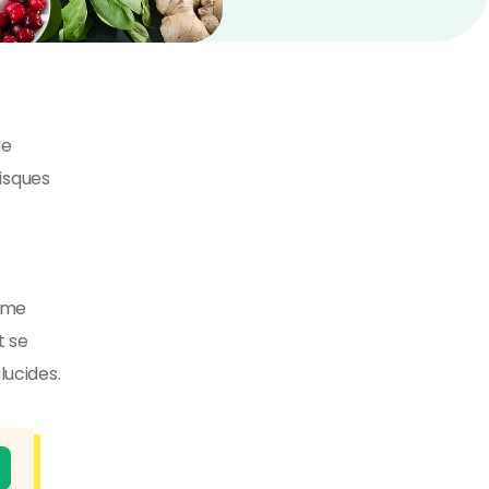
de
isques
gime
t se
lucides.